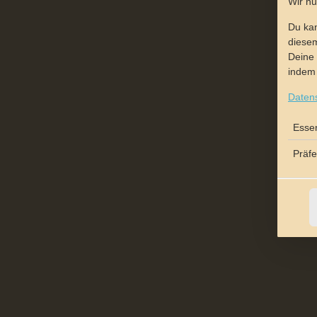
Wir n
Du kan
diesem
Deine 
indem 
Daten
Essen
Präf