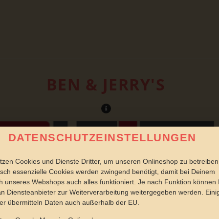
BEN & JERRY'S
DATENSCHUTZEINSTELLUNGEN
tzen Cookies und Dienste Dritter, um unseren Onlineshop zu betreiben
sch essenzielle Cookies werden zwingend benötigt, damit bei Deinem
 unseres Webshops auch alles funktioniert. Je nach Funktion können
n Diensteanbieter zur Weiterverarbeitung weitergegeben werden. Eini
er übermitteln Daten auch außerhalb der EU.
JETZT BESTELLEN