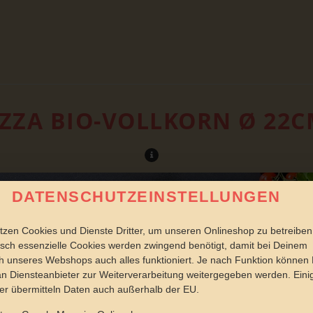
IZZA BIO-VOLLKORN Ø 22
DATENSCHUTZEINSTELLUNGEN
tzen Cookies und Dienste Dritter, um unseren Onlineshop zu betreiben
sch essenzielle Cookies werden zwingend benötigt, damit bei Deinem
 unseres Webshops auch alles funktioniert. Je nach Funktion können
n Diensteanbieter zur Weiterverarbeitung weitergegeben werden. Eini
er übermitteln Daten auch außerhalb der EU.