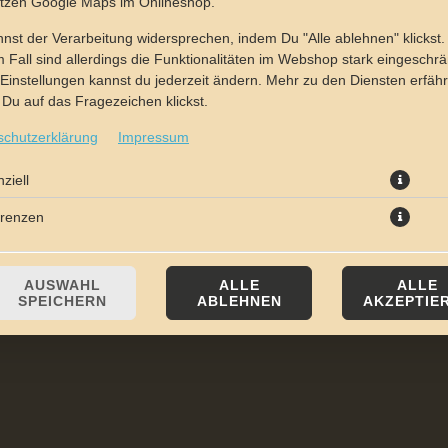
utzen Google Maps im Onlineshop.
nst der Verarbeitung widersprechen, indem Du "Alle ablehnen" klickst.
 Fall sind allerdings die Funktionalitäten im Webshop stark eingeschrä
Einstellungen kannst du jederzeit ändern. Mehr zu den Diensten erfähr
Du auf das Fragezeichen klickst.
schutzerklärung
Impressum
matensauce und Gouda, hergestellt mit Weizenvollkornmehl aus ökolo
ziell
erenzen
JETZT BESTELLEN
AUSWAHL
ALLE
ALLE
SPEICHERN
ABLEHNEN
AKZEPTIE