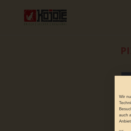
P
Wir nu
Techni
Besuch
auch a
Anbiet