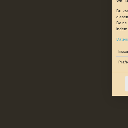
Wir n
Du kan
diesem
Deine 
indem 
Daten
Essen
Präf