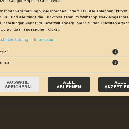
utzen Google Maps im Onlineshop.
nst der Verarbeitung widersprechen, indem Du "Alle ablehnen" klickst.
 Fall sind allerdings die Funktionalitäten im Webshop stark eingeschrä
Einstellungen kannst du jederzeit ändern. Mehr zu den Diensten erfähr
Du auf das Fragezeichen klickst.
schutzerklärung
Impressum
mit Thunfisch und Zwiebeln
ziell
erenzen
JETZT BESTELLEN
AUSWAHL
ALLE
ALLE
SPEICHERN
ABLEHNEN
AKZEPTIE