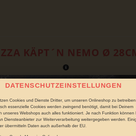
IZZA KÄPT´N NEMO Ø 28C
DATENSCHUTZEINSTELLUNGEN
tzen Cookies und Dienste Dritter, um unseren Onlineshop zu betreiben
sch essenzielle Cookies werden zwingend benötigt, damit bei Deinem
 unseres Webshops auch alles funktioniert. Je nach Funktion können
n Diensteanbieter zur Weiterverarbeitung weitergegeben werden. Eini
er übermitteln Daten auch außerhalb der EU.