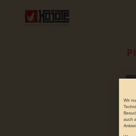
P
Wir nu
Techni
Besuch
auch a
Anbiet