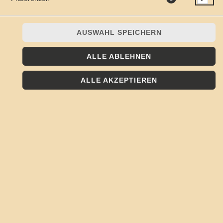
AUSWAHL SPEICHERN
ALLE ABLEHNEN
mit Kochschinken und Ananas
ALLE AKZEPTIEREN
JETZT BESTELLEN
© 2026
Kojote - Frisch, Lecker, Regional
Impressum
Datenschutz
Datenschutzeinstellungen
Barrierefreiheit
AGB
Lieferdienstsoftware und Webshop von
SIDES