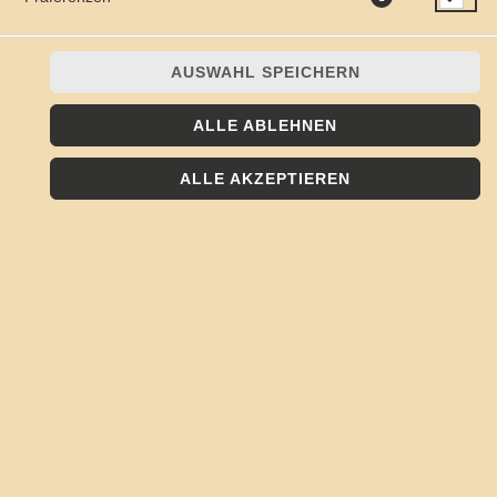
AUSWAHL SPEICHERN
ALLE ABLEHNEN
mit Gyros, Zwiebeln und Tzaziki
ALLE AKZEPTIEREN
JETZT BESTELLEN
© 2026
Kojote - Frisch, Lecker, Regional
Impressum
Datenschutz
Datenschutzeinstellungen
Barrierefreiheit
AGB
Lieferdienstsoftware und Webshop von
SIDES