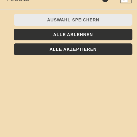
AUSWAHL SPEICHERN
ALLE ABLEHNEN
ALLE AKZEPTIEREN
Romanasalat, Kirschtomaten, Hähnchenbruststreifen,
frischer Parmesan, Croutons, Caesardressing
JETZT BESTELLEN
© 2026
Kojote - Frisch, Lecker, Regional
Impressum
Datenschutz
Datenschutzeinstellungen
Barrierefreiheit
AGB
Lieferdienstsoftware und Webshop von
SIDES